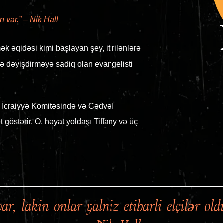
 var.” – Nik Hall
k əqidəsi kimi başlayan şey, itirilənlərə
llə dəyişdirməyə sadiq olan evangelisti
n İcraiyyə Komitəsində və Cədvəl
t göstərir. O, həyat yoldaşı Tiffany və üç
var, lakin onlar yalnız etibarlı elçilər o