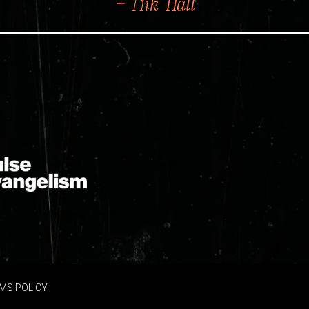
– Nik Hall
MS POLICY