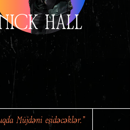
NICK HALL
lduqda Müjdəni eşidəcəklər.”