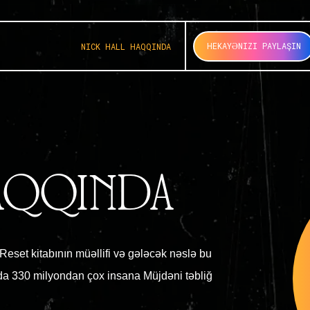
HEKAYƏNIZI PAYLAŞIN
NICK HALL HAQQINDA
HAQQINDA
 Reset kitabının müəllifi və gələcək nəslə bu
ada 330 milyondan çox insana Müjdəni təbliğ