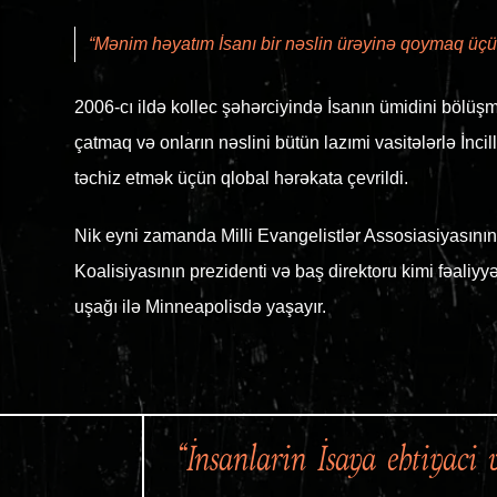
“Mənim həyatım İsanı bir nəslin ürəyinə qoymaq üçün
2006-cı ildə kollec şəhərciyində İsanın ümidini bölüşmə
çatmaq və onların nəslini bütün lazımi vasitələrlə İnci
təchiz etmək üçün qlobal hərəkata çevrildi.
Nik eyni zamanda Milli Evangelistlər Assosiasiyasını
Koalisiyasının prezidenti və baş direktoru kimi fəaliyyə
uşağı ilə Minneapolisdə yaşayır.
“İnsanların İsaya ehtiyacı 