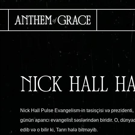
NICK HALL 
Nick Hall Pulse Evangelism-in təsisçisi və prezidenti,
günün aparıcı evangelist səslərindən biridir. O, düny
edib və o bilir ki, Tanrı hələ bitməyib.