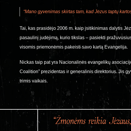
“Mano gyvenimas skirtas tam, kad Jėzus taptų kartos
Tai, kas prasidėjo 2006 m. kaip įsitikinimas dalytis Jė
pasaulinį judėjimą, kurio tikslas – pasiekti pražuvusiu
visomis priemonėmis pakeisti savo kartą Evangelija.
Nickas taip pat yra Nacionalinės evangelikų asociaci
Coalition” prezidentas ir generalinis direktorius. Jis
trimis vaikais.
“Žmonėms reikia Jėzaus, b