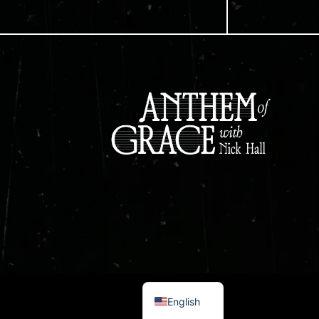
Spanish
English