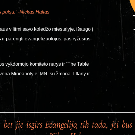
 pulsu.” -Nickas Hallas
zaus viltimi savo koledžo miestelyje, išaugo į
s ir parengti evangelizuotojus, pasiryžusius
jos vykdomojo komiteto narys ir “The Table
 gyvena Mineapolyje, MN, su žmona Tiffany ir
et jie išgirs Evangeliją tik tada, jei bu