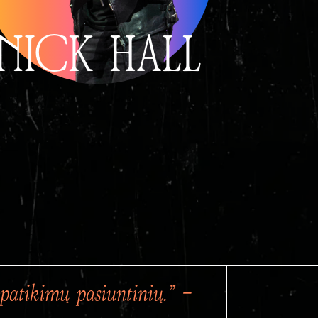
NICK HALL
s patikimų pasiuntinių.” –