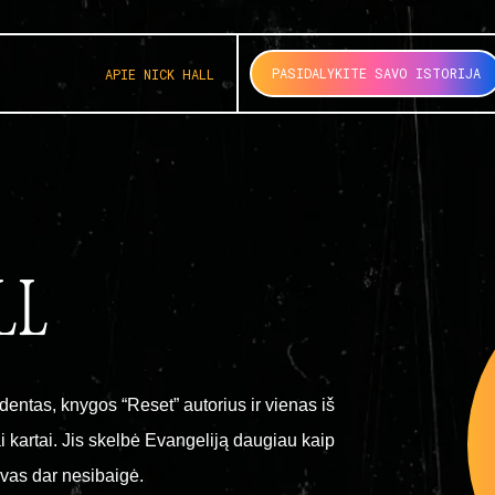
PASIDALYKITE SAVO ISTORIJA
APIE NICK HALL
LL
dentas, knygos “Reset” autorius ir vienas iš
i kartai. Jis skelbė Evangeliją daugiau kaip
evas dar nesibaigė.