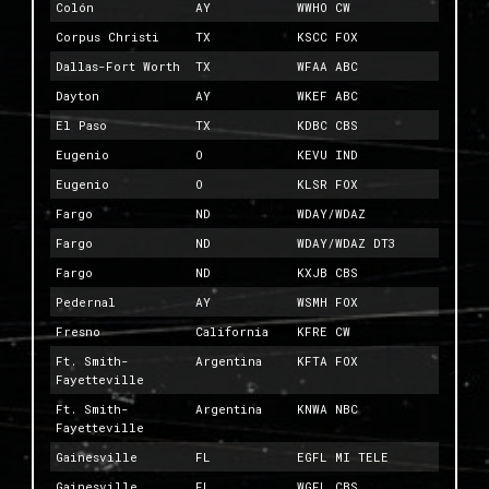
Colón
AY
WWHO CW
Corpus Christi
TX
KSCC FOX
Dallas-Fort Worth
TX
WFAA ABC
Dayton
AY
WKEF ABC
El Paso
TX
KDBC CBS
Eugenio
O
KEVU IND
Eugenio
O
KLSR FOX
Fargo
ND
WDAY/WDAZ
Fargo
ND
WDAY/WDAZ DT3
Fargo
ND
KXJB CBS
Pedernal
AY
WSMH FOX
Fresno
California
KFRE CW
Ft. Smith-
Argentina
KFTA FOX
Fayetteville
Ft. Smith-
Argentina
KNWA NBC
Fayetteville
Gainesville
FL
EGFL MI TELE
Gainesville
FL
WGFL CBS