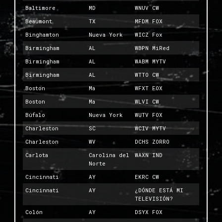
Baltimore
MD
WNUV CW
Beaumont
TX
MFDM FOX
Binghamton
Nueva York
WICZ Fox
Birmingham
AL
WBPN MiRed
Birmingham
AL
WABM MYTV
Birmingham
AL
WTTO CW
Boston
Ma
WFXT FOX
Boston
Ma
WLVI CW
Búfalo
Nueva York
WUTV FOX
Charleston
SC
WCIV MYTV
Charleston
WV
DCHS ZORRO
Carlota
Carolina del
WAXN IND
Norte
Cincinnati
AY
EKRC CW
Cincinnati
AY
¿DÓNDE ESTÁ MI
TELEVISIÓN?
Colón
AY
DSYX FOX