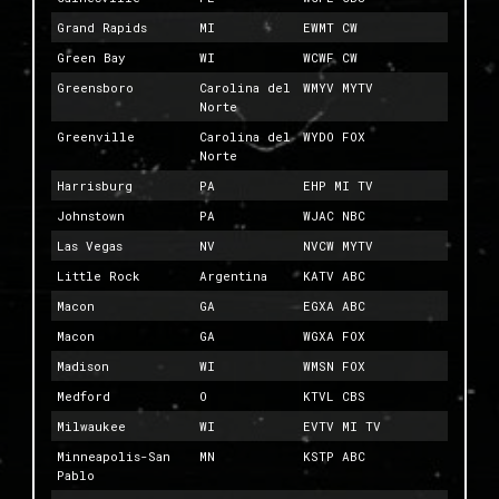
Grand Rapids
MI
EWMT CW
Green Bay
WI
WCWF CW
Greensboro
Carolina del
WMYV MYTV
Norte
Greenville
Carolina del
WYDO FOX
Norte
Harrisburg
PA
EHP MI TV
Johnstown
PA
WJAC NBC
Las Vegas
NV
NVCW MYTV
Little Rock
Argentina
KATV ABC
Macon
GA
EGXA ABC
Macon
GA
WGXA FOX
Madison
WI
WMSN FOX
Medford
O
KTVL CBS
Milwaukee
WI
EVTV MI TV
Minneapolis-San
MN
KSTP ABC
Pablo