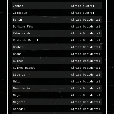
Zambia
África austral
Zimbabue
África austral
Benín
África Occidental
Burkina Faso
África Occidental
Cabo Verde
África Occidental
Costa de Marfil
África Occidental
Gambia
África Occidental
Ghana
África Occidental
Guinea
África Occidental
Guinea Bissau
África Occidental
Liberia
África Occidental
Malí
África Occidental
Mauritania
África Occidental
Níger
África Occidental
Nigeria
África Occidental
Senegal
África Occidental