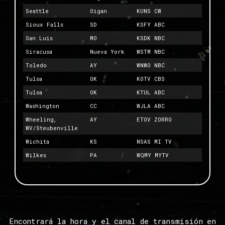
Seattle
Oigan
KUNS CW
Sioux Falls
SD
KSFY ABC
San Luis
MO
KSDK NBC
Siracusa
Nueva York
WSTM NBC
Toledo
AY
WNWO NBC
Tulsa
OK
KOTV CBS
Tulsa
OK
KTUL ABC
Washington
CC
WJLA ABC
Wheeling,
AY
ETOV ZORRO
WV/Steubenville
Wichita
KS
NSAS MI TV
Wilkes
PA
WQMY MYTV
Encontrará la hora y el canal de transmisión en