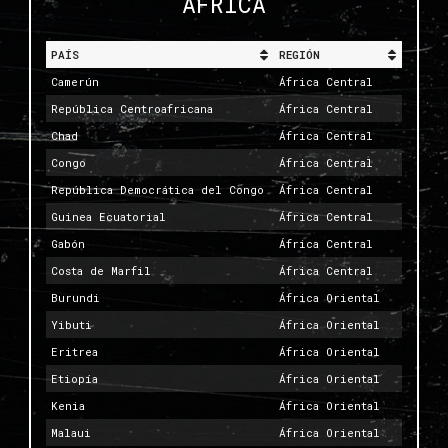
ÁFRICA
PAÍS
REGIÓN
Camerún
África Central
República Centroafricana
África Central
Chad
África Central
Congo
África Central
República Democrática del Congo
África Central
Guinea Ecuatorial
África Central
Gabón
África Central
Costa de Marfil
África Central
Burundi
África Oriental
Yibuti
África Oriental
Eritrea
África Oriental
Etiopía
África Oriental
Kenia
África Oriental
Malaui
África Oriental