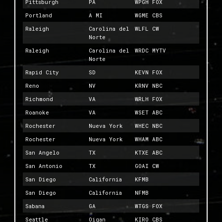
Pittsburgh
PA
WPGH FOX
Portland
A MI
WGME CBS
Raleigh
Carolina del
WLFL CW
Norte
Raleigh
Carolina del
WRDC MYTV
Norte
Rapid City
SD
KEVN FOX
Reno
NV
KRNV NBC
Richmond
VA
WRLH FOX
Roanoke
VA
WSET ABC
Rochester
Nueva York
WHEC NBC
Rochester
Nueva York
WHAM ABC
San Angelo
TX
KTXE ABC
San Antonio
TX
GOAI CW
San Diego
California
KFMB
San Diego
California
NFMB
Sabana
GA
WTGS FOX
Seattle
Oigan
KIRO CBS