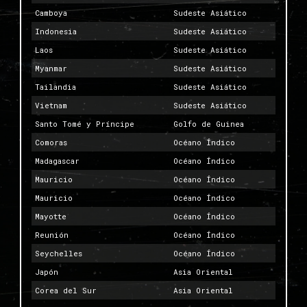
Camboya
Sudeste Asiático
Indonesia
Sudeste Asiático
Laos
Sudeste Asiático
Myanmar
Sudeste Asiático
Tailandia
Sudeste Asiático
Vietnam
Sudeste Asiático
Santo Tomé y Príncipe
Golfo de Guinea
Comoras
Océano Índico
Madagascar
Océano Índico
Mauricio
Océano Índico
Mauricio
Océano Índico
Mayotte
Océano Índico
Reunión
Océano Índico
Seychelles
Océano Índico
Japón
Asia Oriental
Corea del Sur
Asia Oriental