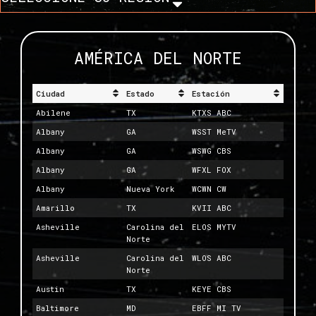
AMÉRICA DEL NORTE
Ciudad
Estado
Estación
Abilene
TX
KTXS ABC
Albany
GA
WSST MeTV
Albany
GA
WSWG CBS
Albany
GA
WFXL FOX
Albany
Nueva York
WCWN CW
Amarillo
TX
KVII ABC
Asheville
Carolina del
ELOS MYTV
Norte
Asheville
Carolina del
WLOS ABC
Norte
Austin
TX
KEYE CBS
Baltimore
MD
EBFF MI TV