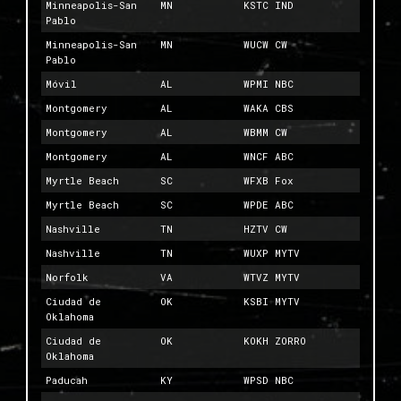
Minneapolis-San
MN
KSTC IND
Pablo
Minneapolis-San
MN
WUCW CW
Pablo
Móvil
AL
WPMI NBC
Montgomery
AL
WAKA CBS
Montgomery
AL
WBMM CW
Montgomery
AL
WNCF ABC
Myrtle Beach
SC
WFXB Fox
Myrtle Beach
SC
WPDE ABC
Nashville
TN
HZTV CW
Nashville
TN
WUXP MYTV
Norfolk
VA
WTVZ MYTV
Ciudad de
OK
KSBI MYTV
Oklahoma
Ciudad de
OK
KOKH ZORRO
Oklahoma
Paducah
KY
WPSD NBC