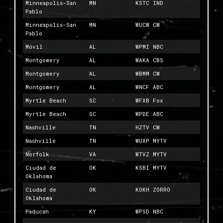
Minneapolis-San
MN
KSTC IND
Pablo
Minneapolis-San
MN
WUCW CW
Pablo
Móvil
AL
WPMI NBC
Montgomery
AL
WAKA CBS
Montgomery
AL
WBMM CW
Montgomery
AL
WNCF ABC
Myrtle Beach
SC
WFXB Fox
Myrtle Beach
SC
WPDE ABC
Nashville
TN
HZTV CW
Nashville
TN
WUXP MYTV
Norfolk
VA
WTVZ MYTV
Ciudad de
OK
KSBI MYTV
Oklahoma
Ciudad de
OK
KOKH ZORRO
Oklahoma
Paducah
KY
WPSD NBC