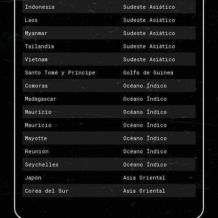
Indonesia
Sudeste Asiático
Laos
Sudeste Asiático
Myanmar
Sudeste Asiático
Tailandia
Sudeste Asiático
Vietnam
Sudeste Asiático
Santo Tomé y Príncipe
Golfo de Guinea
Comoras
Océano Índico
Madagascar
Océano Índico
Mauricio
Océano Índico
Mauricio
Océano Índico
Mayotte
Océano Índico
Reunión
Océano Índico
Seychelles
Océano Índico
Japón
Asia Oriental
Corea del Sur
Asia Oriental