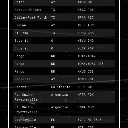
Colón
AY
WWHO CW
Corpus Christi
TX
KSCC FOX
Dallas-Fort Worth
TX
WFAA ABC
Dayton
AY
WKEF ABC
El Paso
TX
KDBC CBS
Eugenio
O
KEVU IND
Eugenio
O
KLSR FOX
Fargo
ND
WDAY/WDAZ
Fargo
ND
WDAY/WDAZ DT3
Fargo
ND
KXJB CBS
Pedernal
AY
WSMH FOX
Fresno
California
KFRE CW
Ft. Smith-
Argentina
KFTA FOX
Fayetteville
Ft. Smith-
Argentina
KNWA NBC
Fayetteville
Gainesville
FL
EGFL MI TELE
Gainesville
FL
WGFL CBS