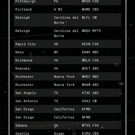
Pittsburgh
PA
WPGH FOX
Portland
A MI
WGME CBS
Raleigh
Carolina del
WLFL CW
Norte
Raleigh
Carolina del
WRDC MYTV
Norte
Rapid City
SD
KEVN FOX
Reno
NV
KRNV NBC
Richmond
VA
WRLH FOX
Roanoke
VA
WSET ABC
Rochester
Nueva York
WHEC NBC
Rochester
Nueva York
WHAM ABC
San Angelo
TX
KTXE ABC
San Antonio
TX
GOAI CW
San Diego
California
KFMB
San Diego
California
NFMB
Sabana
GA
WTGS FOX
Seattle
Oigan
KIRO CBS