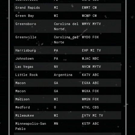
Grand Rapids
MI
EWMT CW
Green Bay
WI
WCWF CW
Greensboro
Carolina del
WMYV MYTV
Norte
Greenville
Carolina del
WYDO FOX
Norte
Harrisburg
PA
EHP MI TV
Johnstown
PA
WJAC NBC
Las Vegas
NV
NVCW MYTV
Little Rock
Argentina
KATV ABC
Macon
GA
EGXA ABC
Macon
GA
WGXA FOX
Madison
WI
WMSN FOX
Medford
O
KTVL CBS
Milwaukee
WI
EVTV MI TV
Minneapolis-San
MN
KSTP ABC
Pablo