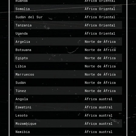
Ruanda
África Oriental
Somalia
África Oriental
Sudán del Sur
África Oriental
Tanzania
África Oriental
Uganda
África Oriental
Argelia
Norte de África
Botsuana
Norte de África
Egipto
Norte de África
Libia
Norte de África
Marruecos
Norte de África
Sudán
Norte de África
Túnez
Norte de África
Angola
África austral
Eswatini
África austral
Lesoto
África austral
Mozambique
África austral
Namibia
África austral