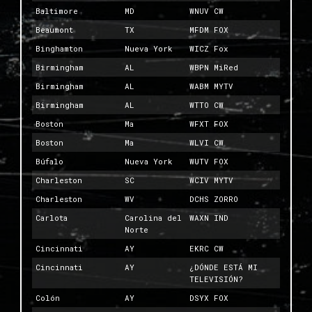
Baltimore
MD
WNUV CW
Beaumont
TX
MFDM FOX
Binghamton
Nueva York
WICZ Fox
Birmingham
AL
WBPN MiRed
Birmingham
AL
WABM MYTV
Birmingham
AL
WTTO CW
Boston
Ma
WFXT FOX
Boston
Ma
WLVI CW
Búfalo
Nueva York
WUTV FOX
Charleston
SC
WCIV MYTV
Charleston
WV
DCHS ZORRO
Carlota
Carolina del
WAXN IND
Norte
Cincinnati
AY
EKRC CW
Cincinnati
AY
¿DÓNDE ESTÁ MI
TELEVISIÓN?
Colón
AY
DSYX FOX