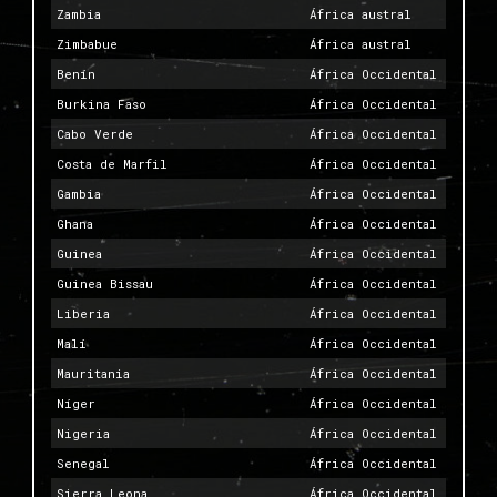
Zambia
África austral
Zimbabue
África austral
Benín
África Occidental
Burkina Faso
África Occidental
Cabo Verde
África Occidental
Costa de Marfil
África Occidental
Gambia
África Occidental
Ghana
África Occidental
Guinea
África Occidental
Guinea Bissau
África Occidental
Liberia
África Occidental
Malí
África Occidental
Mauritania
África Occidental
Níger
África Occidental
Nigeria
África Occidental
Senegal
África Occidental
Sierra Leona
África Occidental