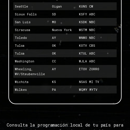
Seattle
Oigan
KUNS CW
Sioux Falls
SD
KSFY ABC
San Luis
MO
KSDK NBC
Siracusa
Nueva York
WSTM NBC
Toledo
AY
WNWO NBC
Tulsa
OK
KOTV CBS
Tulsa
OK
KTUL ABC
Washington
CC
WJLA ABC
Wheeling,
AY
ETOV ZORRO
WV/Steubenville
Wichita
KS
NSAS MI TV
Wilkes
PA
WQMY MYTV
Consulta la programación local de tu país para