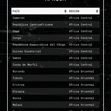
PAÍS
REGIÓN
Camerún
África Central
República Centroafricana
África Central
Chad
África Central
Congo
África Central
República Democrática del Congo
África Central
Guinea Ecuatorial
África Central
Gabón
África Central
Costa de Marfil
África Central
Burundi
África Oriental
Yibuti
África Oriental
Eritrea
África Oriental
Etiopía
África Oriental
Kenia
África Oriental
Malaui
África Oriental