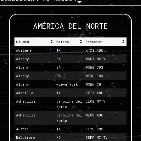
AMÉRICA DEL NORTE
Ciudad
Estado
Estación
Abilene
TX
KTXS ABC
Albany
GA
WSST MeTV
Albany
GA
WSWG CBS
Albany
GA
WFXL FOX
Albany
Nueva York
WCWN CW
Amarillo
TX
KVII ABC
Asheville
Carolina del
ELOS MYTV
Norte
Asheville
Carolina del
WLOS ABC
Norte
Austin
TX
KEYE CBS
Baltimore
MD
EBFF MI TV