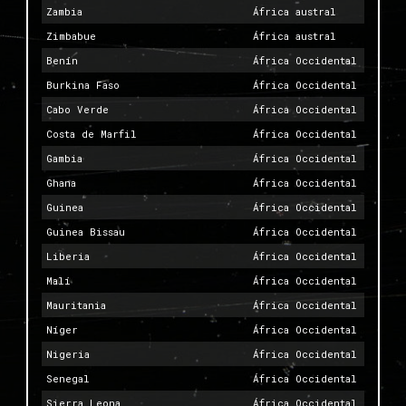
Zambia
África austral
Zimbabue
África austral
Benín
África Occidental
Burkina Faso
África Occidental
Cabo Verde
África Occidental
Costa de Marfil
África Occidental
Gambia
África Occidental
Ghana
África Occidental
Guinea
África Occidental
Guinea Bissau
África Occidental
Liberia
África Occidental
Malí
África Occidental
Mauritania
África Occidental
Níger
África Occidental
Nigeria
África Occidental
Senegal
África Occidental
Sierra Leona
África Occidental