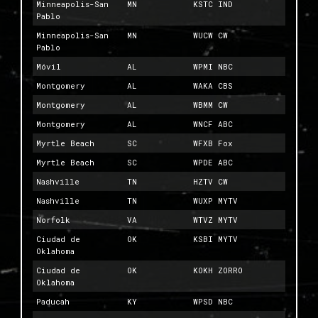
Minneapolis-San
MN
KSTC IND
Pablo
Minneapolis-San
MN
WUCW CW
Pablo
Móvil
AL
WPMI NBC
Montgomery
AL
WAKA CBS
Montgomery
AL
WBMM CW
Montgomery
AL
WNCF ABC
Myrtle Beach
SC
WFXB Fox
Myrtle Beach
SC
WPDE ABC
Nashville
TN
HZTV CW
Nashville
TN
WUXP MYTV
Norfolk
VA
WTVZ MYTV
Ciudad de
OK
KSBI MYTV
Oklahoma
Ciudad de
OK
KOKH ZORRO
Oklahoma
Paducah
KY
WPSD NBC