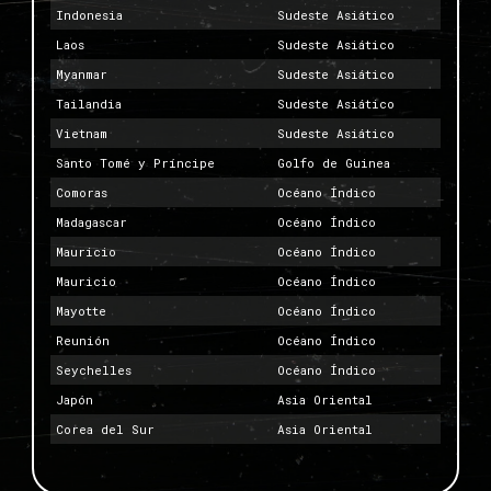
Indonesia
Sudeste Asiático
Laos
Sudeste Asiático
Myanmar
Sudeste Asiático
Tailandia
Sudeste Asiático
Vietnam
Sudeste Asiático
Santo Tomé y Príncipe
Golfo de Guinea
Comoras
Océano Índico
Madagascar
Océano Índico
Mauricio
Océano Índico
Mauricio
Océano Índico
Mayotte
Océano Índico
Reunión
Océano Índico
Seychelles
Océano Índico
Japón
Asia Oriental
Corea del Sur
Asia Oriental