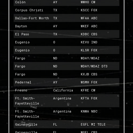
Colón
AY
WWHO CW
Corpus Christi
TX
KSCC FOX
Dallas-Fort Worth
TX
WFAA ABC
Dayton
AY
WKEF ABC
El Paso
TX
KDBC CBS
Eugenio
O
KEVU IND
Eugenio
O
KLSR FOX
Fargo
ND
WDAY/WDAZ
Fargo
ND
WDAY/WDAZ DT3
Fargo
ND
KXJB CBS
Pedernal
AY
WSMH FOX
Fresno
California
KFRE CW
Ft. Smith-
Argentina
KFTA FOX
Fayetteville
Ft. Smith-
Argentina
KNWA NBC
Fayetteville
Gainesville
FL
EGFL MI TELE
Gainesville
FL
WGFL CBS