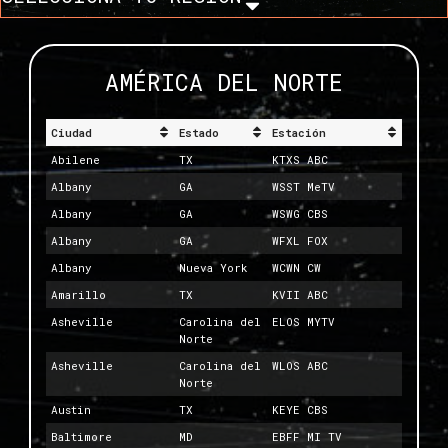
AMÉRICA DEL NORTE
Ciudad
Estado
Estación
Abilene
TX
KTXS ABC
Albany
GA
WSST MeTV
Albany
GA
WSWG CBS
Albany
GA
WFXL FOX
Albany
Nueva York
WCWN CW
Amarillo
TX
KVII ABC
Asheville
Carolina del
ELOS MYTV
Norte
Asheville
Carolina del
WLOS ABC
Norte
Austin
TX
KEYE CBS
Baltimore
MD
EBFF MI TV