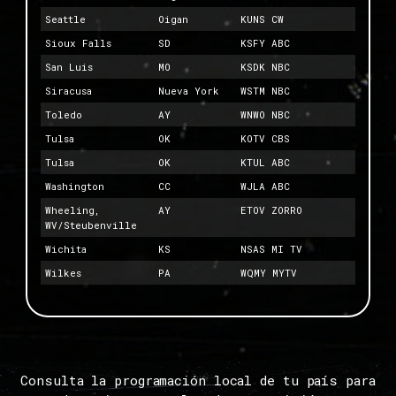
Seattle
Oigan
KUNS CW
Sioux Falls
SD
KSFY ABC
San Luis
MO
KSDK NBC
Siracusa
Nueva York
WSTM NBC
Toledo
AY
WNWO NBC
Tulsa
OK
KOTV CBS
Tulsa
OK
KTUL ABC
Washington
CC
WJLA ABC
Wheeling,
AY
ETOV ZORRO
WV/Steubenville
Wichita
KS
NSAS MI TV
Wilkes
PA
WQMY MYTV
Consulta la programación local de tu país para