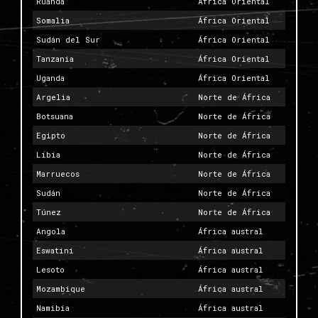
Ruanda
África Oriental
Somalia
África Oriental
Sudán del Sur
África Oriental
Tanzania
África Oriental
Uganda
África Oriental
Argelia
Norte de África
Botsuana
Norte de África
Egipto
Norte de África
Libia
Norte de África
Marruecos
Norte de África
Sudán
Norte de África
Túnez
Norte de África
Angola
África austral
Eswatini
África austral
Lesoto
África austral
Mozambique
África austral
Namibia
África austral