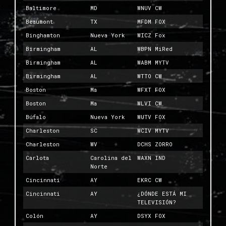
Baltimore
MD
WNUV CW
Beaumont
TX
MFDM FOX
Binghamton
Nueva York
WICZ Fox
Birmingham
AL
WBPN MiRed
Birmingham
AL
WABM MYTV
Birmingham
AL
WTTO CW
Boston
Ma
WFXT FOX
Boston
Ma
WLVI CW
Búfalo
Nueva York
WUTV FOX
Charleston
SC
WCIV MYTV
Charleston
WV
DCHS ZORRO
Carlota
Carolina del
WAXN IND
Norte
Cincinnati
AY
EKRC CW
Cincinnati
AY
¿DÓNDE ESTÁ MI
TELEVISIÓN?
Colón
AY
DSYX FOX