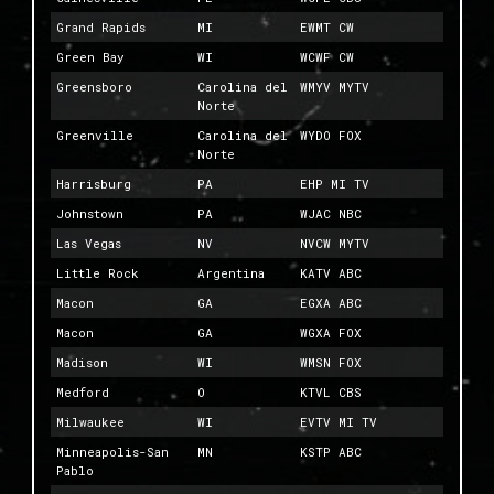
Grand Rapids
MI
EWMT CW
Green Bay
WI
WCWF CW
Greensboro
Carolina del
WMYV MYTV
Norte
Greenville
Carolina del
WYDO FOX
Norte
Harrisburg
PA
EHP MI TV
Johnstown
PA
WJAC NBC
Las Vegas
NV
NVCW MYTV
Little Rock
Argentina
KATV ABC
Macon
GA
EGXA ABC
Macon
GA
WGXA FOX
Madison
WI
WMSN FOX
Medford
O
KTVL CBS
Milwaukee
WI
EVTV MI TV
Minneapolis-San
MN
KSTP ABC
Pablo