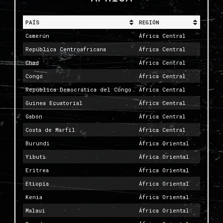
PAÍS
REGIÓN
Camerún
África Central
República Centroafricana
África Central
Chad
África Central
Congo
África Central
República Democrática del Congo
África Central
Guinea Ecuatorial
África Central
Gabón
África Central
Costa de Marfil
África Central
Burundi
África Oriental
Yibuti
África Oriental
Eritrea
África Oriental
Etiopía
África Oriental
Kenia
África Oriental
Malaui
África Oriental