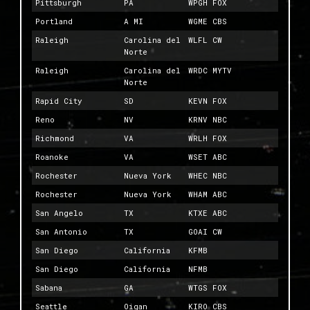
Pittsburgh
PA
WPGH FOX
Portland
A MI
WGME CBS
Raleigh
Carolina del
WLFL CW
Norte
Raleigh
Carolina del
WRDC MYTV
Norte
Rapid City
SD
KEVN FOX
Reno
NV
KRNV NBC
Richmond
VA
WRLH FOX
Roanoke
VA
WSET ABC
Rochester
Nueva York
WHEC NBC
Rochester
Nueva York
WHAM ABC
San Angelo
TX
KTXE ABC
San Antonio
TX
GOAI CW
San Diego
California
KFMB
San Diego
California
NFMB
Sabana
GA
WTGS FOX
Seattle
Oigan
KIRO CBS