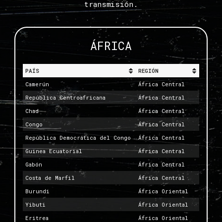
transmisión.
ÁFRICA
PAÍS
REGIÓN
Camerún
África Central
República Centroafricana
África Central
Chad
África Central
Congo
África Central
República Democrática del Congo
África Central
Guinea Ecuatorial
África Central
Gabón
África Central
Costa de Marfil
África Central
Burundi
África Oriental
Yibuti
África Oriental
Eritrea
África Oriental