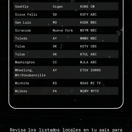
Seattle
Oigan
KUNS CW
Sioux Falls
SD
KSFY ABC
San Luis
MO
KSDK NBC
Siracusa
Nueva York
WSTM NBC
Toledo
AY
WNWO NBC
Tulsa
OK
KOTV CBS
Tulsa
OK
KTUL ABC
Washington
CC
WJLA ABC
Wheeling,
AY
ETOV ZORRO
WV/Steubenville
Wichita
KS
NSAS MI TV
Wilkes
PA
WQMY MYTV
Revisa los listados locales en tu país para