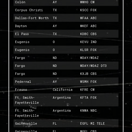
Colón
AY
WWHO CW
Corpus Christi
TX
KSCC FOX
Dallas-Fort Worth
TX
WFAA ABC
Dayton
AY
WKEF ABC
El Paso
TX
KDBC CBS
Eugenio
O
KEVU IND
Eugenio
O
KLSR FOX
Fargo
ND
WDAY/WDAZ
Fargo
ND
WDAY/WDAZ DT3
Fargo
ND
KXJB CBS
Pedernal
AY
WSMH FOX
Fresno
California
KFRE CW
Ft. Smith-
Argentina
KFTA FOX
Fayetteville
Ft. Smith-
Argentina
KNWA NBC
Fayetteville
Gainesville
FL
EGFL MI TELE
Gainesville
FL
WGFL CBS