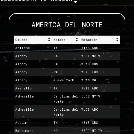
AMÉRICA DEL NORTE
Ciudad
Estado
Estación
Abilene
TX
KTXS ABC
Albany
GA
WSST MeTV
Albany
GA
WSWG CBS
Albany
GA
WFXL FOX
Albany
Nueva York
WCWN CW
Amarillo
TX
KVII ABC
Asheville
Carolina del
ELOS MYTV
Norte
Asheville
Carolina del
WLOS ABC
Norte
Austin
TX
KEYE CBS
Baltimore
MD
EBFF MI TV