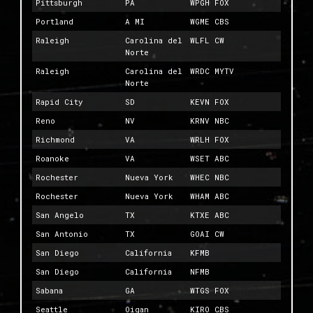
Pittsburgh
PA
WPGH FOX
Portland
A MI
WGME CBS
Raleigh
Carolina del
WLFL CW
Norte
Raleigh
Carolina del
WRDC MYTV
Norte
Rapid City
SD
KEVN FOX
Reno
NV
KRNV NBC
Richmond
VA
WRLH FOX
Roanoke
VA
WSET ABC
Rochester
Nueva York
WHEC NBC
Rochester
Nueva York
WHAM ABC
San Angelo
TX
KTXE ABC
San Antonio
TX
GOAI CW
San Diego
California
KFMB
San Diego
California
NFMB
Sabana
GA
WTGS FOX
Seattle
Oigan
KIRO CBS