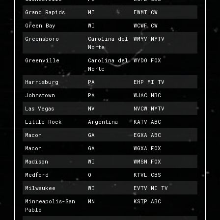
Grand Rapids
MI
EWMT CW
Green Bay
WI
WCWF CW
Greensboro
Carolina del
WMYV MYTV
Norte
Greenville
Carolina del
WYDO FOX
Norte
Harrisburg
PA
EHP MI TV
Johnstown
PA
WJAC NBC
Las Vegas
NV
NVCW MYTV
Little Rock
Argentina
KATV ABC
Macon
GA
EGXA ABC
Macon
GA
WGXA FOX
Madison
WI
WMSN FOX
Medford
O
KTVL CBS
Milwaukee
WI
EVTV MI TV
Minneapolis-San
MN
KSTP ABC
Pablo