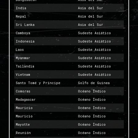
India
Asia del Sur
Nepal
Asia del Sur
Sri Lanka
Asia del Sur
Camboya
Sudeste Asiático
Indonesia
Sudeste Asiático
Laos
Sudeste Asiático
Myanmar
Sudeste Asiático
Tailandia
Sudeste Asiático
Vietnam
Sudeste Asiático
Santo Tomé y Príncipe
Golfo de Guinea
Comoras
Océano Índico
Madagascar
Océano Índico
Mauricio
Océano Índico
Mauricio
Océano Índico
Mayotte
Océano Índico
Reunión
Océano Índico