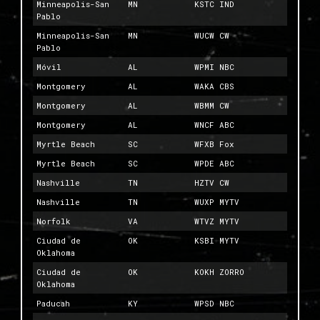
Minneapolis-San
MN
KSTC IND
Pablo
Minneapolis-San
MN
WUCW CW
Pablo
Móvil
AL
WPMI NBC
Montgomery
AL
WAKA CBS
Montgomery
AL
WBMM CW
Montgomery
AL
WNCF ABC
Myrtle Beach
SC
WFXB Fox
Myrtle Beach
SC
WPDE ABC
Nashville
TN
HZTV CW
Nashville
TN
WUXP MYTV
Norfolk
VA
WTVZ MYTV
Ciudad de
OK
KSBI MYTV
Oklahoma
Ciudad de
OK
KOKH ZORRO
Oklahoma
Paducah
KY
WPSD NBC