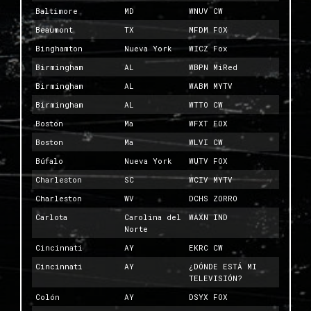
Baltimore
MD
WNUV CW
Beaumont
TX
MFDM FOX
Binghamton
Nueva York
WICZ Fox
Birmingham
AL
WBPN MiRed
Birmingham
AL
WABM MYTV
Birmingham
AL
WTTO CW
Boston
Ma
WFXT FOX
Boston
Ma
WLVI CW
Búfalo
Nueva York
WUTV FOX
Charleston
SC
WCIV MYTV
Charleston
WV
DCHS ZORRO
Carlota
Carolina del
WAXN IND
Norte
Cincinnati
AY
EKRC CW
Cincinnati
AY
¿DÓNDE ESTÁ MI
TELEVISIÓN?
Colón
AY
DSYX FOX