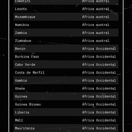
Eswatini
África austral
Lesoto
África austral
Mozambique
África austral
Namibia
África austral
Zambia
África austral
Zimbabue
África austral
Benín
África Occidental
Burkina Faso
África Occidental
Cabo Verde
África Occidental
Costa de Marfil
África Occidental
Gambia
África Occidental
Ghana
África Occidental
Guinea
África Occidental
Guinea Bissau
África Occidental
Liberia
África Occidental
Malí
África Occidental
Mauritania
África Occidental