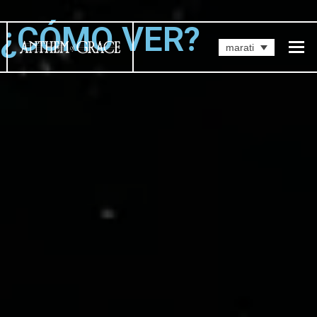
¿CÓMO VER?
marati