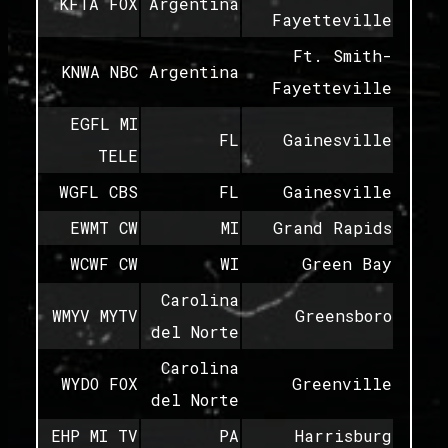
KFTA FOX
Argentina
Fayetteville
Ft. Smith-
KNWA NBC
Argentina
Fayetteville
EGFL MI
FL
Gainesville
TELE
WGFL CBS
FL
Gainesville
EWMT CW
MI
Grand Rapids
WCWF CW
WI
Green Bay
Carolina
WMYV MYTV
Greensboro
del Norte
Carolina
WYDO FOX
Greenville
del Norte
EHP MI TV
PA
Harrisburg