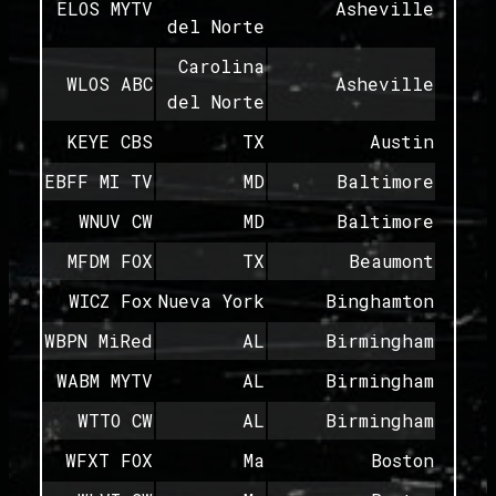
ELOS MYTV
Asheville
del Norte
Carolina
WLOS ABC
Asheville
del Norte
KEYE CBS
TX
Austin
EBFF MI TV
MD
Baltimore
WNUV CW
MD
Baltimore
MFDM FOX
TX
Beaumont
WICZ Fox
Nueva York
Binghamton
WBPN MiRed
AL
Birmingham
WABM MYTV
AL
Birmingham
WTTO CW
AL
Birmingham
WFXT FOX
Ma
Boston