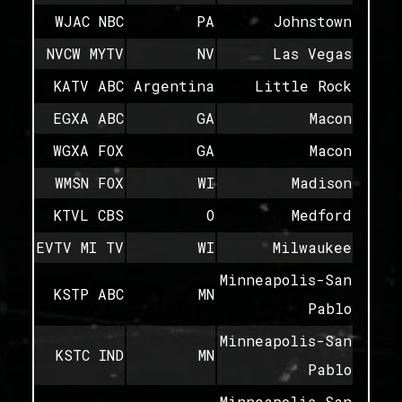
WJAC NBC
PA
Johnstown
NVCW MYTV
NV
Las Vegas
KATV ABC
Argentina
Little Rock
EGXA ABC
GA
Macon
WGXA FOX
GA
Macon
WMSN FOX
WI
Madison
KTVL CBS
O
Medford
EVTV MI TV
WI
Milwaukee
Minneapolis-San
KSTP ABC
MN
Pablo
Minneapolis-San
KSTC IND
MN
Pablo
Minneapolis-San