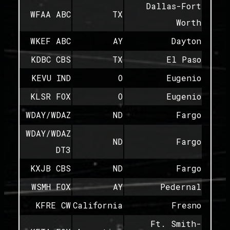
Dallas-Fort
WFAA ABC
TX
Worth
WKEF ABC
AY
Dayton
KDBC CBS
TX
El Paso
KEVU IND
O
Eugenio
KLSR FOX
O
Eugenio
WDAY/WDAZ
ND
Fargo
WDAY/WDAZ
ND
Fargo
DT3
KXJB CBS
ND
Fargo
WSMH FOX
AY
Pedernal
KFRE CW
California
Fresno
Ft. Smith-