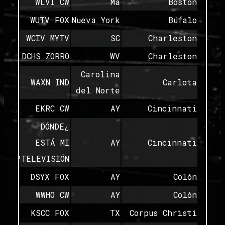
WLVI CW
Ma
Boston
WUTV FOX
Nueva York
Búfalo
WCIV MYTV
SC
Charleston
DCHS ZORRO
WV
Charleston
Carolina
WAXN IND
Carlota
del Norte
EKRC CW
AY
Cincinnati
¿DÓNDE
ESTÁ MI
AY
Cincinnati
TELEVISIÓN?
DSYX FOX
AY
Colón
WWHO CW
AY
Colón
KSCC FOX
TX
Corpus Christi