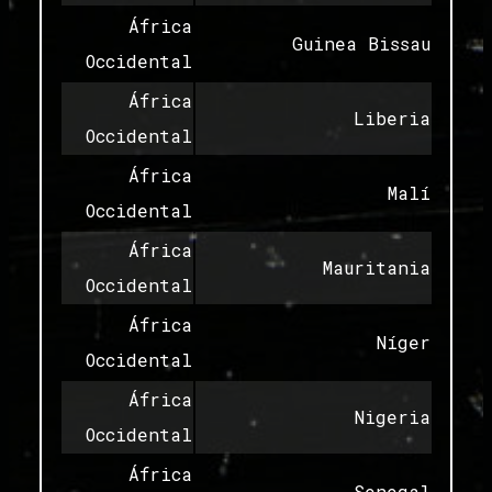
África
Guinea Bissau
Occidental
África
Liberia
Occidental
África
Malí
Occidental
África
Mauritania
Occidental
África
Níger
Occidental
África
Nigeria
Occidental
África
Senegal