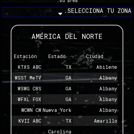
su área.
SELECCIONA TU ZONA.
AMÉRICA DEL NORTE
Estación
Estado
Ciudad
KTXS ABC
TX
Abilene
WSST MeTV
GA
Albany
WSWG CBS
GA
Albany
WFXL FOX
GA
Albany
WCWN CW
Nueva York
Albany
KVII ABC
TX
Amarillo
Carolina