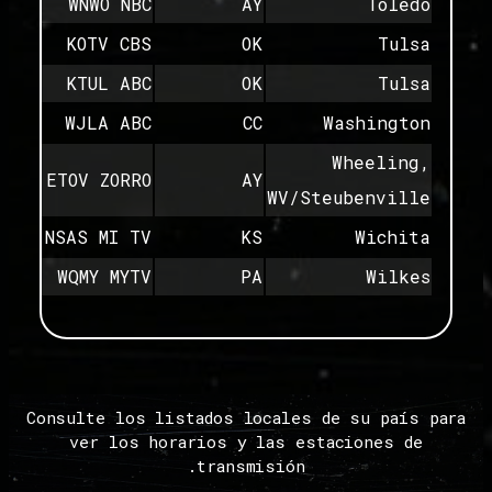
WNWO NBC
AY
Toledo
KOTV CBS
OK
Tulsa
KTUL ABC
OK
Tulsa
WJLA ABC
CC
Washington
Wheeling,
ETOV ZORRO
AY
WV/Steubenville
NSAS MI TV
KS
Wichita
WQMY MYTV
PA
Wilkes
Consulte los listados locales de su país para
ver los horarios y las estaciones de
transmisión.