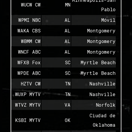
WUCW CW
MN
Pablo
WPMI NBC
AL
Móvil
WAKA CBS
AL
Montgomery
WBMM CW
AL
Montgomery
WNCF ABC
AL
Montgomery
WFXB Fox
SC
Myrtle Beach
WPDE ABC
SC
Myrtle Beach
HZTV CW
TN
Nashville
WUXP MYTV
TN
Nashville
WTVZ MYTV
VA
Norfolk
Ciudad de
KSBI MYTV
OK
Oklahoma