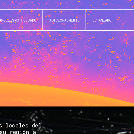
ANGELISMO PULSADO
ADICIONALMENTE
UCRANIANO
s locales del
su región a