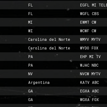
FL
EGFL MI TEL
FL
WGFL CBS
MI
EWMT CW
WI
WCWF CW
Carolina del Norte
WMYV MYTV
Carolina del Norte
WYDO FOX
PA
EHP MI TV
PA
WJAC NBC
NV
NVCW MYTV
Argentina
KATV ABC
GA
EGXA ABC
GA
WGXA FOX