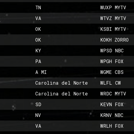
TN
WUXP MYTV
VA
WTVZ MYTV
OK
KSBI MYTV
OK
KOKH ZORRO
KY
WPSD NBC
PA
WPGH FOX
A MI
WGME CBS
Carolina del Norte
WLFL CW
Carolina del Norte
WRDC MYTV
SD
KEVN FOX
NV
KRNV NBC
VA
WRLH FOX