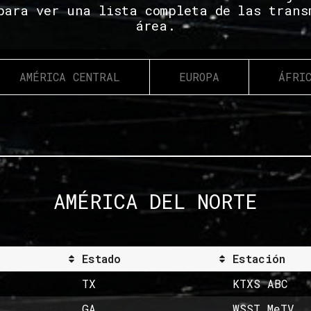
para ver una lista completa de las trans
área.
AMÉRICA CENTRAL
EUROPA
ÁFRI
AMÉRICA DEL NORTE
Estado
Estación
TX
KTXS ABC
GA
WSST MeTV