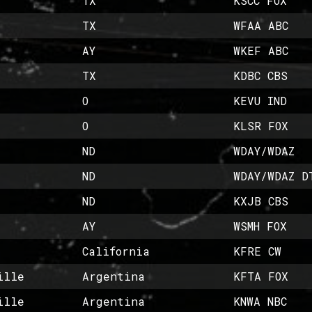
TX
KSCC FOX
TX
WFAA ABC
AY
WKEF ABC
TX
KDBC CBS
O
KEVU IND
O
KLSR FOX
ND
WDAY/WDAZ
ND
WDAY/WDAZ D
ND
KXJB CBS
AY
WSMH FOX
California
KFRE CW
ille
Argentina
KFTA FOX
ille
Argentina
KNWA NBC