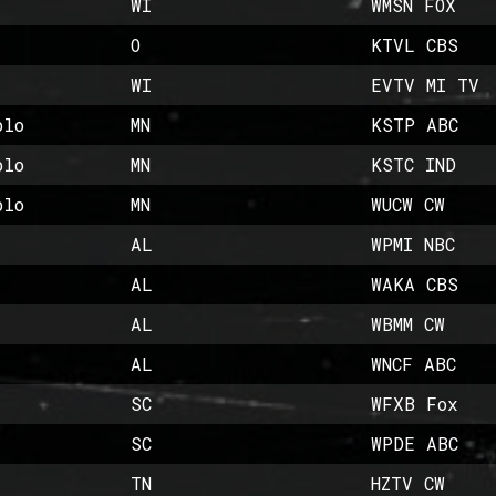
WI
WMSN FOX
O
KTVL CBS
WI
EVTV MI TV
blo
MN
KSTP ABC
blo
MN
KSTC IND
blo
MN
WUCW CW
AL
WPMI NBC
AL
WAKA CBS
AL
WBMM CW
AL
WNCF ABC
SC
WFXB Fox
SC
WPDE ABC
TN
HZTV CW