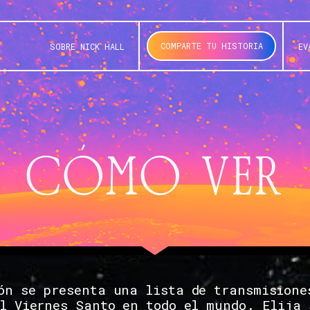
COMPARTE TU HISTORIA
SOBRE NICK HALL
EV
CÓMO VER
ón se presenta una lista de transmisione
el Viernes Santo en todo el mundo. Elija 