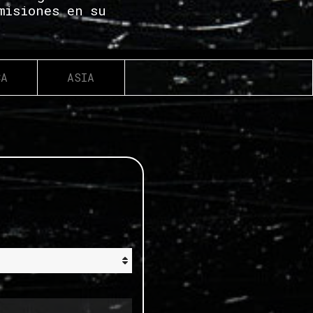
misiones en su
CA
ASIA