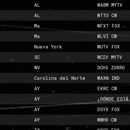
AL
WABM MYTV
AL
WTTO CW
Ma
WFXT FOX
Ma
WLVI CW
Nueva York
WUTV FOX
SC
WCIV MYTV
WV
DCHS ZORRO
Carolina del Norte
WAXN IND
AY
EKRC CW
AY
¿DÓNDE ESTÁ
AY
DSYX FOX
AY
WWHO CW