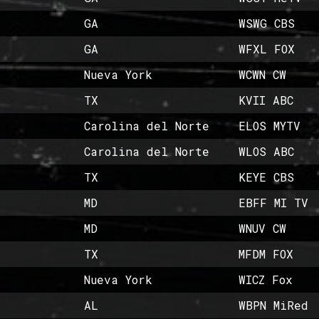
GA
WSWG CBS
GA
WFXL FOX
Nueva York
WCWN CW
TX
KVII ABC
Carolina del Norte
ELOS MYTV
Carolina del Norte
WLOS ABC
TX
KEYE CBS
MD
EBFF MI TV
MD
WNUV CW
TX
MFDM FOX
Nueva York
WICZ Fox
AL
WBPN MiRed