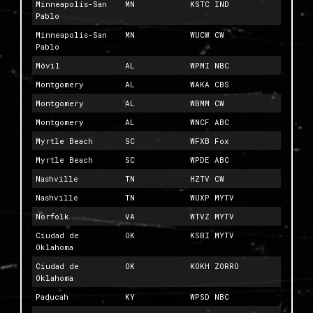
Minneapolis-San
MN
KSTC IND
Pablo
Minneapolis-San
MN
WUCW CW
Pablo
Móvil
AL
WPMI NBC
Montgomery
AL
WAKA CBS
Montgomery
AL
WBMM CW
Montgomery
AL
WNCF ABC
Myrtle Beach
SC
WFXB Fox
Myrtle Beach
SC
WPDE ABC
Nashville
TN
HZTV CW
Nashville
TN
WUXP MYTV
Norfolk
VA
WTVZ MYTV
Ciudad de
OK
KSBI MYTV
Oklahoma
Ciudad de
OK
KOKH ZORRO
Oklahoma
Paducah
KY
WPSD NBC