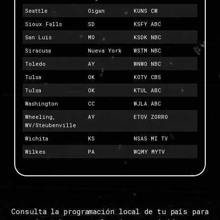
Seattle
Oigan
KUNS CW
Sioux Falls
SD
KSFY ABC
San Luis
MO
KSDK NBC
Siracusa
Nueva York
WSTM NBC
Toledo
AY
WNWO NBC
Tulsa
OK
KOTV CBS
Tulsa
OK
KTUL ABC
Washington
CC
WJLA ABC
Wheeling,
AY
ETOV ZORRO
WV/Steubenville
Wichita
KS
NSAS MI TV
Wilkes
PA
WQMY MYTV
Consulta la programación local de tu país para