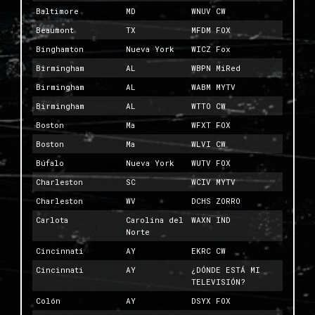
Baltimore
MD
WNUV CW
Beaumont
TX
MFDM FOX
Binghamton
Nueva York
WICZ Fox
Birmingham
AL
WBPN MiRed
Birmingham
AL
WABM MYTV
Birmingham
AL
WTTO CW
Boston
Ma
WFXT FOX
Boston
Ma
WLVI CW
Búfalo
Nueva York
WUTV FOX
Charleston
SC
WCIV MYTV
Charleston
WV
DCHS ZORRO
Carlota
Carolina del
WAXN IND
Norte
Cincinnati
AY
EKRC CW
Cincinnati
AY
¿DÓNDE ESTÁ MI
TELEVISIÓN?
Colón
AY
DSYX FOX