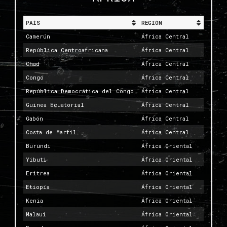
PAÍS
REGIÓN
Camerún
África Central
República Centroafricana
África Central
Chad
África Central
Congo
África Central
República Democrática del Congo
África Central
Guinea Ecuatorial
África Central
Gabón
África Central
Costa de Marfil
África Central
Burundi
África Oriental
Yibuti
África Oriental
Eritrea
África Oriental
Etiopía
África Oriental
Kenia
África Oriental
Malaui
África Oriental