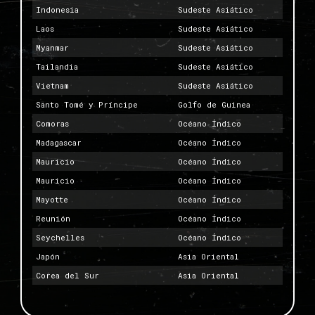
Indonesia
Sudeste Asiático
Laos
Sudeste Asiático
Myanmar
Sudeste Asiático
Tailandia
Sudeste Asiático
Vietnam
Sudeste Asiático
Santo Tomé y Príncipe
Golfo de Guinea
Comoras
Océano Índico
Madagascar
Océano Índico
Mauricio
Océano Índico
Mauricio
Océano Índico
Mayotte
Océano Índico
Reunión
Océano Índico
Seychelles
Océano Índico
Japón
Asia Oriental
Corea del Sur
Asia Oriental