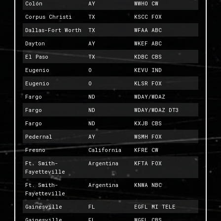
Colón
AY
WWHO CW
Corpus Christi
TX
KSCC FOX
Dallas-Fort Worth
TX
WFAA ABC
Dayton
AY
WKEF ABC
El Paso
TX
KDBC CBS
Eugenio
O
KEVU IND
Eugenio
O
KLSR FOX
Fargo
ND
WDAY/WDAZ
Fargo
ND
WDAY/WDAZ DT3
Fargo
ND
KXJB CBS
Pedernal
AY
WSMH FOX
Fresno
California
KFRE CW
Ft. Smith-
Argentina
KFTA FOX
Fayetteville
Ft. Smith-
Argentina
KNWA NBC
Fayetteville
Gainesville
FL
EGFL MI TELE
Gainesville
FL
WGFL CBS