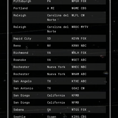
Pittsburgh
PA
WPGH FOX
Portland
A MI
WGME CBS
Raleigh
Carolina del
WLFL CW
Norte
Raleigh
Carolina del
WRDC MYTV
Norte
Rapid City
SD
KEVN FOX
Reno
NV
KRNV NBC
Richmond
VA
WRLH FOX
Roanoke
VA
WSET ABC
Rochester
Nueva York
WHEC NBC
Rochester
Nueva York
WHAM ABC
San Angelo
TX
KTXE ABC
San Antonio
TX
GOAI CW
San Diego
California
KFMB
San Diego
California
NFMB
Sabana
GA
WTGS FOX
Seattle
Oigan
KIRO CBS