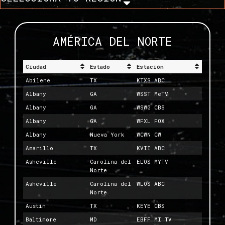
AMÉRICA DEL NORTE
Ciudad
Estado
Estación
Abilene
TX
KTXS ABC
Albany
GA
WSST MeTV
Albany
GA
WSWG CBS
Albany
GA
WFXL FOX
Albany
Nueva York
WCWN CW
Amarillo
TX
KVII ABC
Asheville
Carolina del
ELOS MYTV
Norte
Asheville
Carolina del
WLOS ABC
Norte
Austin
TX
KEYE CBS
Baltimore
MD
EBFF MI TV