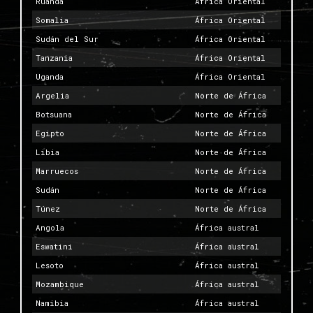
Ruanda
África Oriental
Somalia
África Oriental
Sudán del Sur
África Oriental
Tanzania
África Oriental
Uganda
África Oriental
Argelia
Norte de África
Botsuana
Norte de África
Egipto
Norte de África
Libia
Norte de África
Marruecos
Norte de África
Sudán
Norte de África
Túnez
Norte de África
Angola
África austral
Eswatini
África austral
Lesoto
África austral
Mozambique
África austral
Namibia
África austral