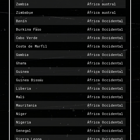
Zambia
África austral
Zimbabue
África austral
Benín
África Occidental
Burkina Faso
África Occidental
Cabo Verde
África Occidental
Costa de Marfil
África Occidental
Gambia
África Occidental
Ghana
África Occidental
Guinea
África Occidental
Guinea Bissau
África Occidental
Liberia
África Occidental
Malí
África Occidental
Mauritania
África Occidental
Níger
África Occidental
Nigeria
África Occidental
Senegal
África Occidental
Sierra Leona
África Occidental