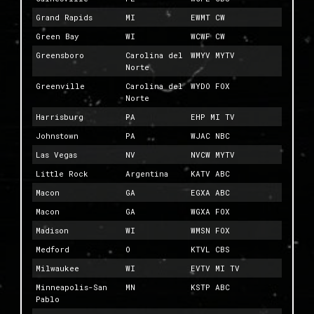
Grand Rapids
MI
EWMT CW
Green Bay
WI
WCWF CW
Greensboro
Carolina del
WMYV MYTV
Norte
Greenville
Carolina del
WYDO FOX
Norte
Harrisburg
PA
EHP MI TV
Johnstown
PA
WJAC NBC
Las Vegas
NV
NVCW MYTV
Little Rock
Argentina
KATV ABC
Macon
GA
EGXA ABC
Macon
GA
WGXA FOX
Madison
WI
WMSN FOX
Medford
O
KTVL CBS
Milwaukee
WI
EVTV MI TV
Minneapolis-San
MN
KSTP ABC
Pablo