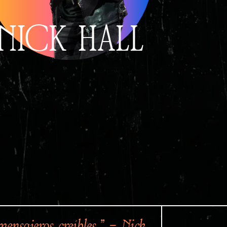
NICK HALL
mensajeros creíbles.” – Nick