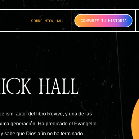
COMPARTE TU HISTORIA
SOBRE NICK HALL
ICK HALL
lism, autor del libro Revive, y una de las
óxima generación. Ha predicado el Evangelio
 y sabe que Dios aún no ha terminado.