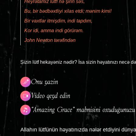
Heyrətamiz lütf! nə şirin səs,
Bu, bir bədbəxtliyi xilas etdi; mənim kimi!
Bir vaxtlar itmişdim, indi tapdım,
Kor idi, amma indi görürəm.
John Newton tərəfindən
Sizin lütf hekayəniz nədir? İsa sizin həyatınızı necə də
Onu yazın
Video qeyd edin
“Amazing Grace” mahnısını oxuduğunuzu 
Allahın lütfünün həyatınızda nələr etdiyini dünyay