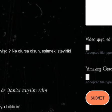
Video qeyd edi
yişdi? Nə olursa olsun, eşitmək istəyirik!
Accepted file typ
"Amazing Grace
Accepted file typ
öz ifanızı təqdim edin
a bildirin!