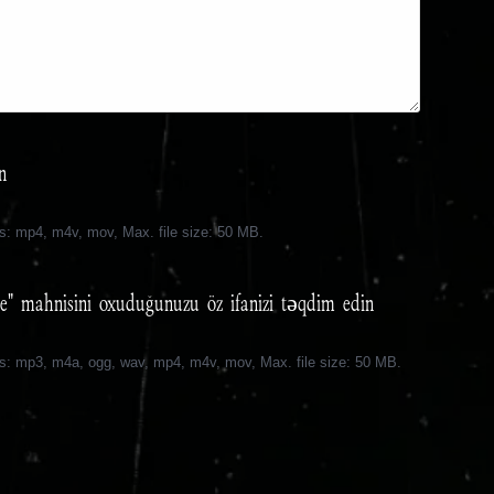
n
es: mp4, m4v, mov, Max. file size: 50 MB.
" mahnısını oxuduğunuzu öz ifanızı təqdim edin
es: mp3, m4a, ogg, wav, mp4, m4v, mov, Max. file size: 50 MB.