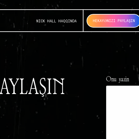
HEKAYƏNIZI PAYLAŞIN
NICK HALL HAQQINDA
AYLAŞIN
Onu yazın