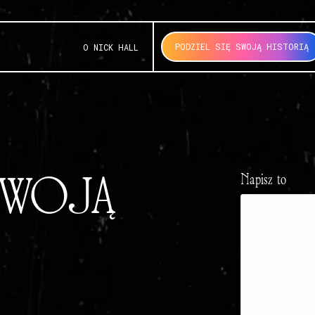
PODZIEL SIĘ SWOJĄ HISTORIĄ
O NICK HALL
 SWOJĄ
Napisz to