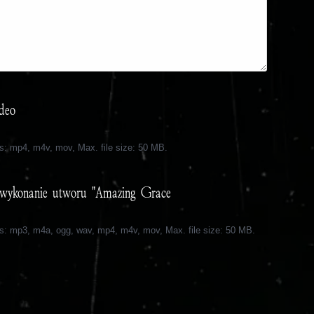
deo
es: mp4, m4v, mov, Max. file size: 50 MB.
e wykonanie utworu "Amazing Grace
es: mp3, m4a, ogg, wav, mp4, m4v, mov, Max. file size: 50 MB.