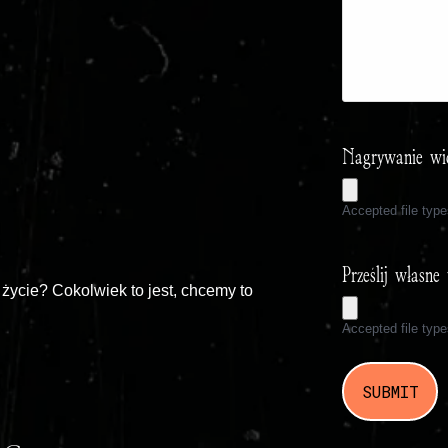
Nagrywanie wi
Accepted file typ
Prześlij własn
e życie? Cokolwiek to jest, chcemy to
Accepted file typ