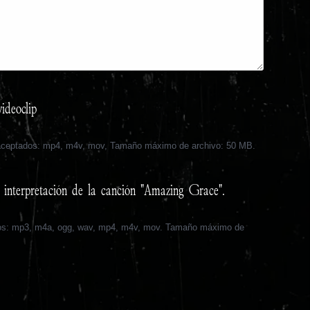
ideoclip
 aceptados: mp4, m4v, mov, Tamaño máximo de archivo: 50 MB.
a interpretación de la canción "Amazing Grace".
os: mp3, m4a, ogg, wav, mp4, m4v, mov. Tamaño máximo de