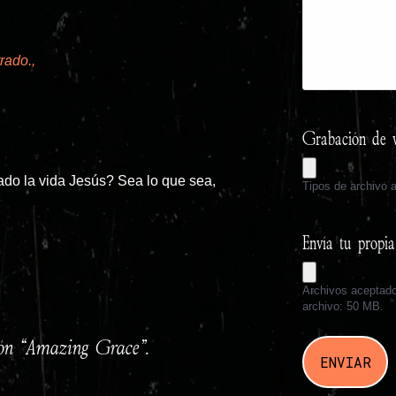
rado.,
Grabación de v
ado la vida Jesús? Sea lo que sea,
Tipos de archivo
Envía tu propi
Archivos aceptad
archivo: 50 MB.
ión “Amazing Grace”.