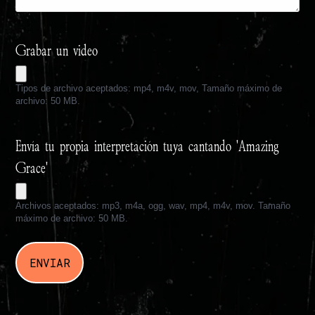
Grabar un video
Tipos de archivo aceptados: mp4, m4v, mov, Tamaño máximo de
archivo: 50 MB.
Envía tu propia interpretación tuya cantando 'Amazing
Grace'
Archivos aceptados: mp3, m4a, ogg, wav, mp4, m4v, mov. Tamaño
máximo de archivo: 50 MB.