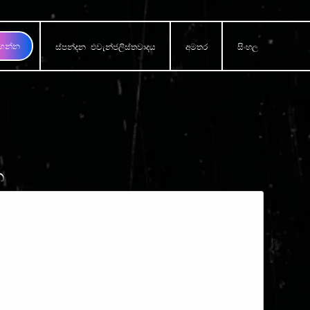
ගන්න
ස්පන්දන එවැන්ජලිස්තවාදය
අමතර
සිංහල
න