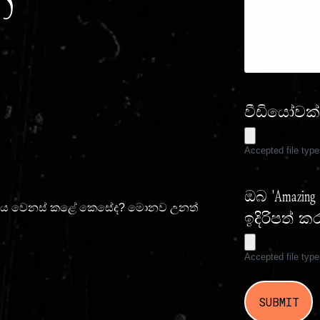
්
වීඩියෝවක
Accepted file typ
ඔබ 'Amazi
ීවිතය වෙනස් කළේ කෙසේද? මොනව උනත්
ඉදිරිපත් 
Accepted file typ