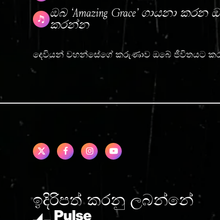
ඔබ ‘Amazing Grace’ ගායනා කරන 
කරන්න
දෙවියන් වහන්සේගේ කරුණාව ඔබේ ජීවිතයට ක
ඉදිරිපත් කරනු ලබන්නේ