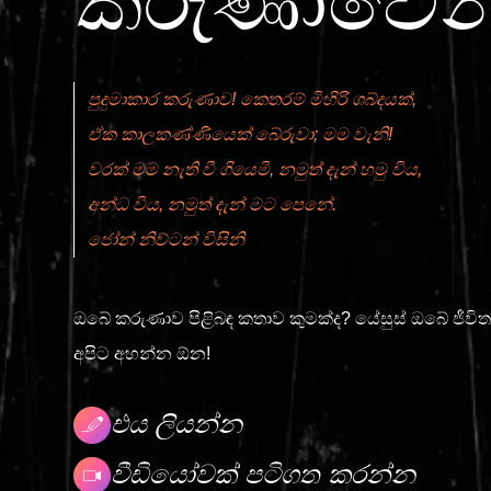
කරුණාවෙන
පුදුමාකාර කරුණාව! කෙතරම් මිහිරි ශබ්දයක්,
ඒක කාලකණ්ණියෙක් බේරුවා; මම වැනි!
වරක් මම නැති වී ගියෙමි, නමුත් දැන් හමු විය,
අන්ධ විය, නමුත් දැන් මට පෙනේ.
ජෝන් නිව්ටන් විසිනි
ඔබේ කරුණාව පිළිබඳ කතාව කුමක්ද? යේසුස් ඔබේ ජ
අපිට අහන්න ඕන!
එය ලියන්න
වීඩියෝවක් පටිගත කරන්න