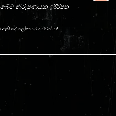
ඔබේම නිරූපණයක් ඉදිරිපත්
ර ඇති දේ ලෝකයට දන්වන්න!