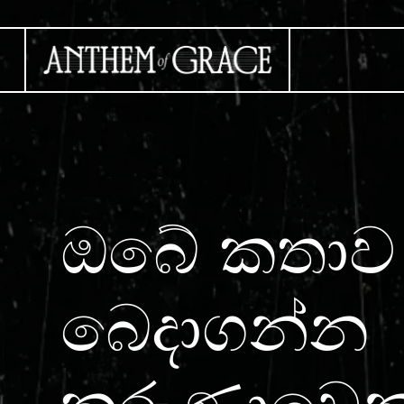
ඔබේ කතාව
බෙදාගන්න