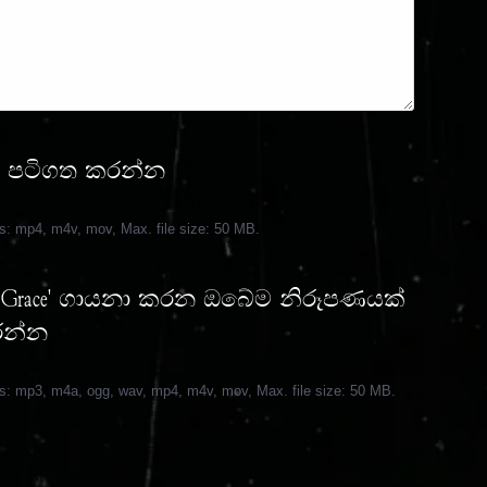
් පටිගත කරන්න
es: mp4, m4v, mov, Max. file size: 50 MB.
ng Grace' ගායනා කරන ඔබේම නිරූපණයක්
කරන්න
es: mp3, m4a, ogg, wav, mp4, m4v, mov, Max. file size: 50 MB.