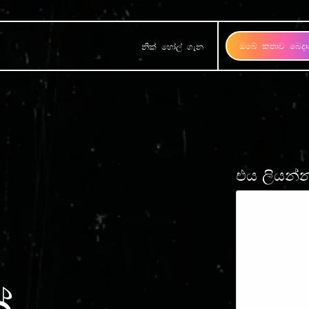
ඔබේ කතාව බෙදා
නික් හෝල් ගැන
එය ලියන්