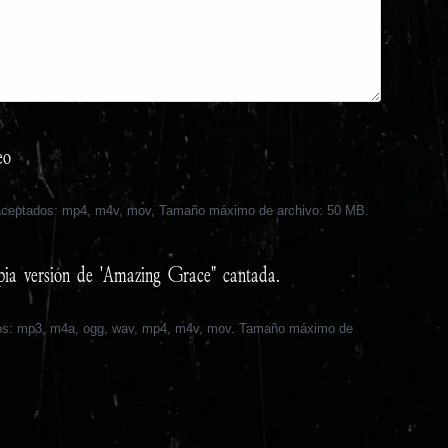
eo
 aceptados: mp4, m4v, mov, Tamaño máximo de archivo: 50 MB.
pia versión de 'Amazing Grace" cantada.
os: mp3, m4a, ogg, wav, mp4, m4v, mov. Tamaño máximo de