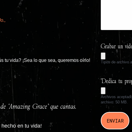
o.,
Grabar un vid
s tu vida? ¡Sea lo que sea, queremos oírlo!
Tipos de archivo
'Dedica tu pro
Archivos aceptad
archivo: 50 MB.
n de ‘Amazing Grace’ que cantas.
 hecho en tu vida!