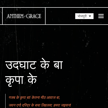
भोजपुरी
उदघाट के बा
कृपा के
गजब के कृपा बा! केतना मीठ आवाज बा,
जवन एगो दरिद्र के बचा लिहलस; हमरा जइसन!