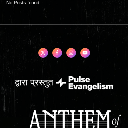
No Posts found.
द्वारा प्रस्तुत