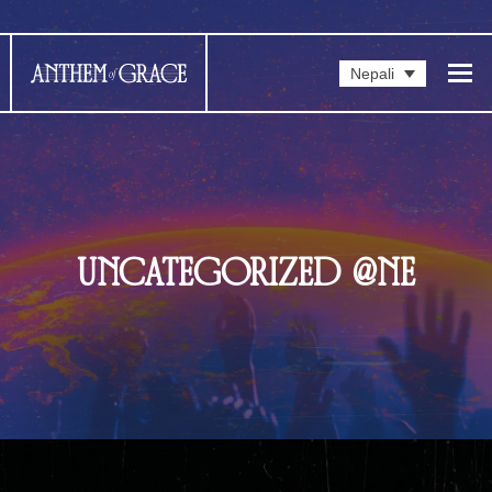
Nepali
UNCATEGORIZED @NE